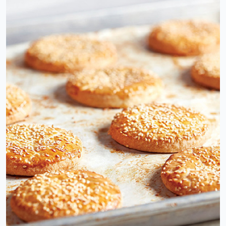
上
下
一
一
頁
頁