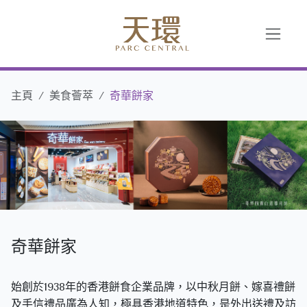
主頁
美食薈萃
奇華餅家
奇華餅家
始創於1938年的香港餅食企業品牌，以中秋月餅、嫁喜禮餅
及手信禮品廣為人知，極具香港地道特色，是外出送禮及訪