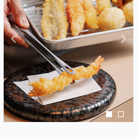
上
下
一
一
頁
頁