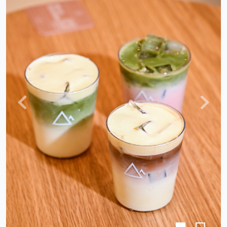
上
下
一
一
頁
頁