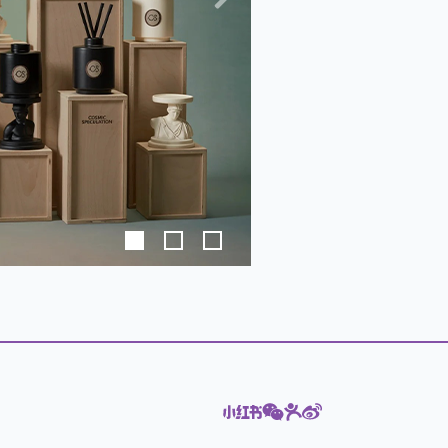
下
一
頁