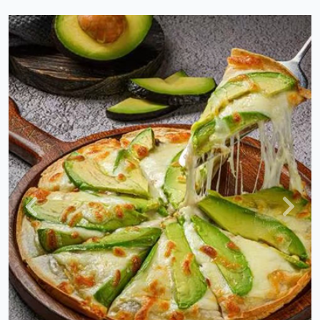
上
下
一
一
頁
頁