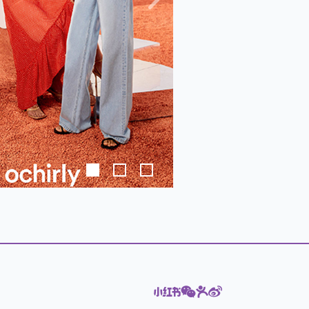
下
一
頁